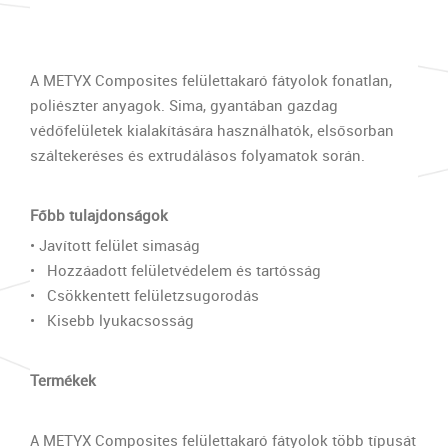
A METYX Composites felülettakaró fátyolok fonatlan,
poliészter anyagok. Sima, gyantában gazdag
védőfelületek kialakítására használhatók, elsősorban
száltekeréses és extrudálásos folyamatok során.
Főbb tulajdonságok
• Javított felület simaság
• Hozzáadott felületvédelem és tartósság
• Csökkentett felületzsugorodás
• Kisebb lyukacsosság
Termékek
A METYX Composites felülettakaró fátyolok több típusát