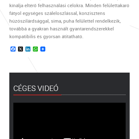
kínálja eltérő felhasználási célokra. Minden felülettakaró
fátyol egységes száleloszlással, konzisztens
húzószilárdsággal, sima, puha felülettel rendelkezik,
továbbá a gyakran használt gyantarendszerekkel
kompatibilis és gyorsan átitatható.
Facebook
X
LinkedIn
WhatsApp
CÉGES VIDEÓ