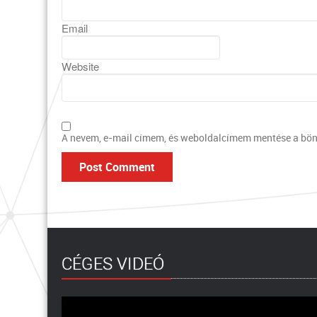
Email
Website
A nevem, e-mail címem, és weboldalcímem mentése a bö
CÉGES VIDEÓ