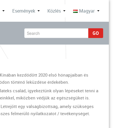
k
Események
Közlés
Magyar
GO
y Kínában kezdődött 2020 első hónapjaiban és
 módon történő leküzdése érdekében.
elateks család, igyekeztünk olyan lépéseket tenni a
reinkkel, miközben védjük az egészségüket is.
 Létrejött egy válságbizottság, amely szükséges
szes felmerülő nyilatkozatot / tevékenységet.