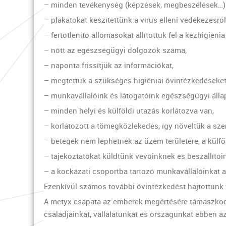
– minden tevékenység (képzések, megbeszélések…) 
– plakátokat készítettünk a vírus elleni védekezésről
– fertőtlenítő állomásokat állítottuk fel a kézhigi
– nőtt az egészségügyi dolgozók száma,
– naponta frissítjük az információkat,
– megtettük a szükséges higiéniai óvintézkedéseke
– munkavállalóink és látogatóink egészségügyi állapo
– minden helyi és külföldi utazás korlátozva van,
– korlátozott a tömegközlekedés, így növeltük a sze
– betegek nem léphetnek az üzem területére, a külfö
– tájékoztatókat küldtünk vevőinknek és beszállítói
– a kockázati csoportba tartozó munkavállalóinkat 
Ezenkívül számos további óvintézkedést hajtottunk 
A metyx csapata az emberek megértésére támaszkodva
családjainkat, vállalatunkat és országunkat ebben