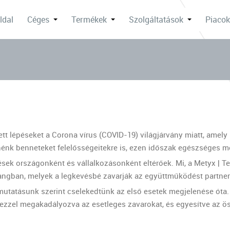
ldal
Céges
Termékek
Szolgáltatások
Piaco
ett lépéseket a Corona vírus (COVID-19) világjárvány miatt, amel
retnénk benneteket felelősségeitekre is, ezen időszak egészséges
dések országonként és vállalkozásonként eltérőek. Mi, a Metyx | T
zhangban, melyek a legkevésbé zavarják az együttműködést partne
mutatásunk szerint cselekedtünk az első esetek megjelenése óta.
ezzel megakadályozva az esetleges zavarokat, és egyesítve az ös