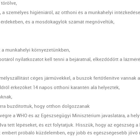
törölve,
, a személyes higiéniáról, az otthoni és a munkahelyi intézkedések
énia érdekében, és a mosdókagylók számát megnöveltük,
t a munkahelyi környezetünkben,
táról nyilatkozatot kell tenni a bejáratnál, elkezdődött a lázméré
mélyszállítást céges járművekkel, a buszok fertőtlenítve vannak 
ldről érkezőket 14 napos otthoni karantén alá helyezték,
nknak,
arra buzdítottuk, hogy otthon dolgozzanak
végre a WHO és az Egészségügyi Minisztérium javaslatára, a hely
 tett lépéseket, és ezt folytatjuk. Hisszük, hogy az egészség 
 az embert próbáló küzdelemben, egy jobb és egészségesebb jövő