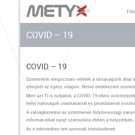
Főo
COVID – 19
COVID – 19
Szeretnénk megosztani veletek a társaságunk által t
elterjedt az egész világon. Illetve emlékezteti sze
Mint azt Ti is tudjátok, a COVID-19 elleni óvintézke
helyi hatóságok utasításaival és javaslataival öss
A válságkezelési és üzletmenet-folytonossági irány
információkat nyújt számunkra ebben a helyzetben, 
Az e tekintetben tett azonnali intézkedések: