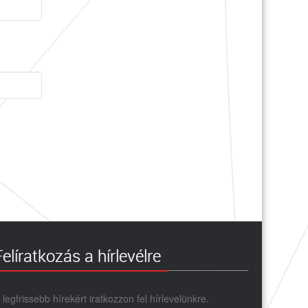
Felíratkozás a hírlevélre
 legfrissebb hírekért iratkozzon fel hírlevelünkre.