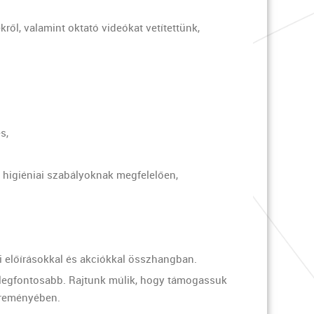
ről, valamint oktató videókat vetítettünk,
s,
a higiéniai szabályoknak megfelelően,
i előírásokkal és akciókkal összhangban.
a legfontosabb. Rajtunk múlik, hogy támogassuk
 reményében.