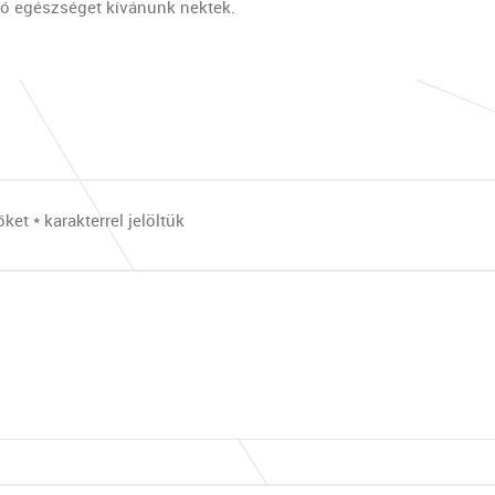
jó egészséget kívánunk nektek.
őket
*
karakterrel jelöltük