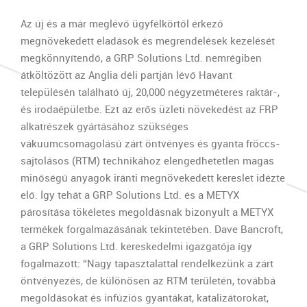
Az új és a már meglévő ügyfélkörtől érkező
megnövekedett eladások és megrendelések kezelését
megkönnyítendő, a GRP Solutions Ltd. nemrégiben
átköltözött az Anglia déli partján lévő Havant
településén található új, 20,000 négyzetméteres raktár-,
és irodaépületbe. Ezt az erős üzleti növekedést az FRP
alkatrészek gyártásához szükséges
vákuumcsomagolású zárt öntvényes és gyanta fröccs-
sajtolásos (RTM) technikához elengedhetetlen magas
minőségű anyagok iránti megnövekedett kereslet idézte
elő. Így tehát a GRP Solutions Ltd. és a METYX
párosítása tökéletes megoldásnak bizonyult a METYX
termékek forgalmazásának tekintetében. Dave Bancroft,
a GRP Solutions Ltd. kereskedelmi igazgatója így
fogalmazott: “Nagy tapasztalattal rendelkezünk a zárt
öntvényezés, de különösen az RTM területén, továbbá
megoldásokat és infúziós gyantákat, katalizátorokat,