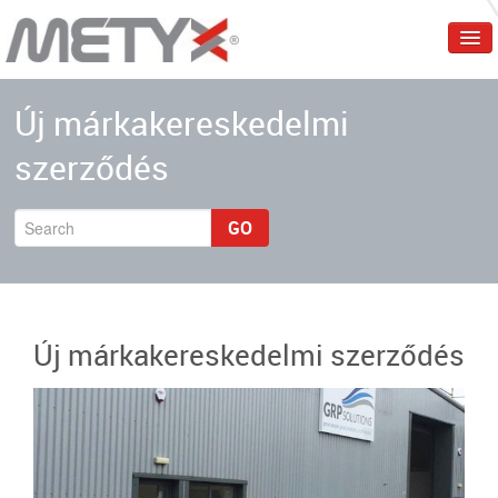
Főoldal
Új márkakereskedelmi
Céges
szerződés
Termékek
Szolgáltatások
GO
Piacok
Események
Új márkakereskedelmi szerződés
Közlés
Magyar