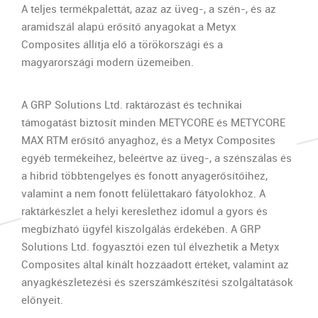
A teljes termékpalettát, azaz az üveg-, a szén-, és az
aramidszál alapú erősítő anyagokat a Metyx
Composites állítja elő a törökországi és a
magyarországi modern üzemeiben.
A GRP Solutions Ltd. raktározást és technikai
támogatást biztosít minden METYCORE és METYCORE
MAX RTM erősítő anyaghoz, és a Metyx Composites
egyéb termékeihez, beleértve az üveg-, a szénszálas és
a hibrid többtengelyes és fonott anyagerősítőihez,
valamint a nem fonott felülettakaró fátyolokhoz. A
raktárkészlet a helyi kereslethez idomul a gyors és
megbízható ügyfél kiszolgálás érdekében. A GRP
Solutions Ltd. fogyasztói ezen túl élvezhetik a Metyx
Composites által kínált hozzáadott értéket, valamint az
anyagkészletezési és szerszámkészítési szolgáltatások
előnyeit.