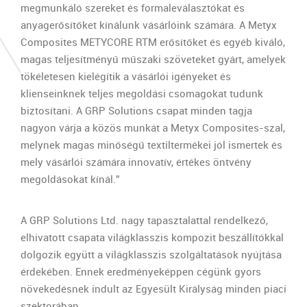
megmunkáló szereket és formaleválasztókat és
anyagerősítőket kínálunk vásárlóink számára. A Metyx
Composites METYCORE RTM erősítőket és egyéb kiváló,
magas teljesítményű műszaki szöveteket gyárt, amelyek
tökéletesen kielégítik a vásárlói igényeket és
klienseinknek teljes megoldási csomagokat tudunk
biztosítani. A GRP Solutions csapat minden tagja
nagyon várja a közös munkát a Metyx Composites-szal,
melynek magas minőségű textiltermékei jól ismertek és
mely vásárlói számára innovatív, értékes öntvény
megoldásokat kínál.”
A GRP Solutions Ltd. nagy tapasztalattal rendelkező,
elhivatott csapata világklasszis kompozit beszállítókkal
dolgozik együtt a világklasszis szolgáltatások nyújtása
érdekében. Ennek eredményeképpen cégünk gyors
növekedésnek indult az Egyesült Királyság minden piaci
szektorában.