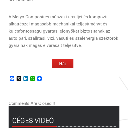
A Metyx Composites műszaki textiljei és kompozit
alkatrészei magasabb mechanikai teljesítményt és
kulcsfontosságú gyártási előnyöket biztosítanak az
autóipari, szállítási, vízi, vasúti és szélenergia szektorok
gyárainak magas elvárásait teljesítve.
Hát
Facebook
X
LinkedIn
WhatsApp
Comments Are Closed!!!
CÉGES VIDEÓ