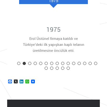
1975
1975
k telasını
Erol Üstünel firmaya katıldı ve
Erol Üstün
Türkiye’deki ilk yapışkan kaplı telanın
üretilmesine öncülük etti.
Facebook
X
LinkedIn
WhatsApp