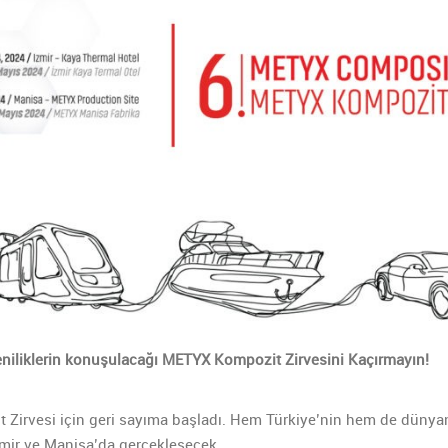
eniliklerin konuşulacağı METYX Kompozit Zirvesini Kaçırmayın!
it Zirvesi için geri sayıma başladı. Hem Türkiye’nin hem de düny
 İzmir ve Manisa’da gerçekleşecek.