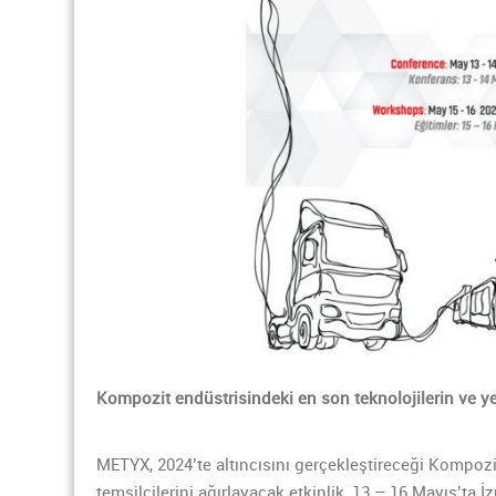
Kompozit endüstrisindeki en son teknolojilerin ve y
METYX, 2024’te altıncısını gerçekleştireceği Kompoz
temsilcilerini ağırlayacak etkinlik, 13 – 16 Mayıs’ta