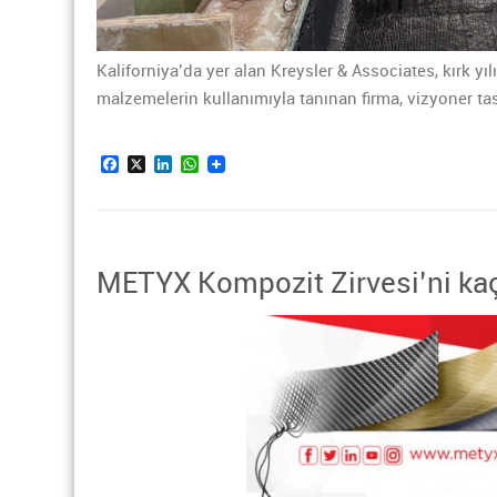
Kaliforniya’da yer alan Kreysler & Associates, kırk yı
malzemelerin kullanımıyla tanınan firma, vizyoner ta
Facebook
X
LinkedIn
WhatsApp
METYX Kompozit Zirvesi’ni ka