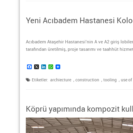
Yeni Acıbadem Hastanesi Kolon
Acıbadem Ataşehir Hastanesi’nin A ve A2 giriş lobiler
tarafından üretilmiş, proje tasarımı ve taahhüt hizmet
Facebook
X
LinkedIn
WhatsApp
,
,
,
Etiketler:
archiecture
construction
tooling
use of
Köprü yapımında kompozit kul