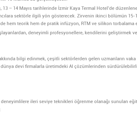
, 13 – 14 Mayıs tarihlerinde İzmir Kaya Termal Hotel’de düzenlene
ımcılara sektörle ilgili yön gösterecek. Zirvenin ikinci bölümün 1
rinde hem teorik hem de pratik infüzyon, RTM ve silikon torbalama 
yanlardan, deneyimli profesyonellere, kendilerini geliştirmek ve 
kkında bilgi edinmek, çeşitli sektörlerden gelen uzmanların vaka ç
n dünya devi firmalarla üretimdeki AI çözümlerinden sürdürülebilir
 deneyimlilere ileri seviye teknikleri öğrenme olanağı sunulan eğit
i