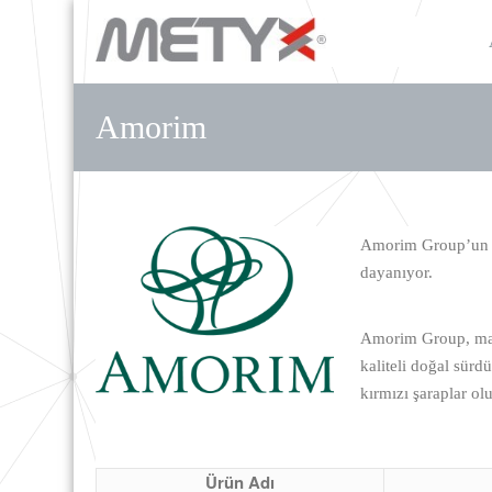
Amorim
Amorim Group’un uz
dayanıyor.
Amorim Group, mant
kaliteli doğal sürd
kırmızı şaraplar ol
Ürün Adı