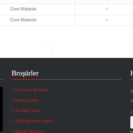
Core Metarial
–
Core Metarial
–
Broşürler
Corporate Brochure
B
l
Kitting Center
Tooling Center
E
2024 Activities Report
Marine Brochure