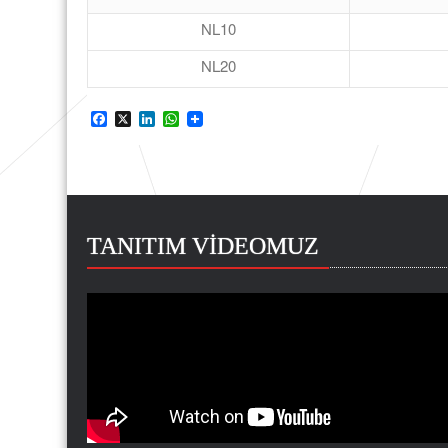
NL10
NL20
Facebook
X
LinkedIn
WhatsApp
TANITIM VİDEOMUZ