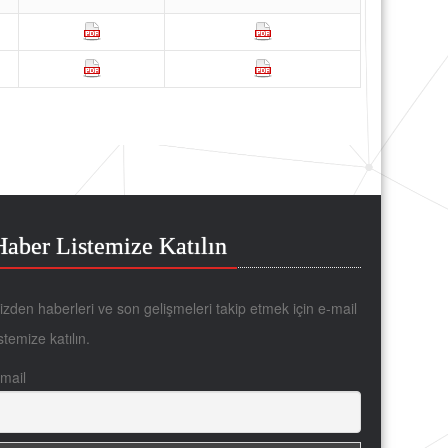
Haber Listemize Katılın
izden haberleri ve son gelişmeleri takip etmek için e-mail
istemize katılın.
mail