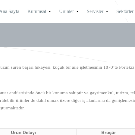
Ana Sayfa
Kurumsal
Ürünler
Servisler
Sektörler
un süren başarı hikayesi, küçük bir aile işletmesinin 1870’te Portekiz
ar endüstrisinde öncü bir konuma sahiptir ve gayrimenkul, turizm, te
ürülebilir ürünler de dahil olmak üzere diğer iş alanlarına da genişlemes
uşturmaktadır.
Ürün Detayı
Broşür