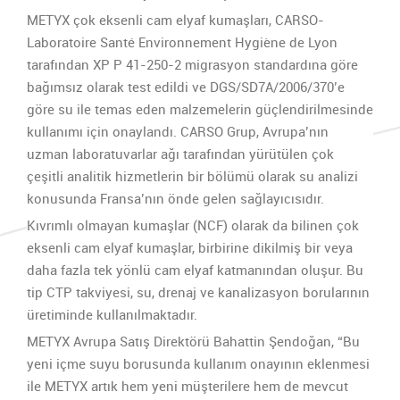
METYX çok eksenli cam elyaf kumaşları, CARSO-
Laboratoire Santé Environnement Hygiène de Lyon
tarafından XP P 41-250-2 migrasyon standardına göre
bağımsız olarak test edildi ve DGS/SD7A/2006/370’e
göre su ile temas eden malzemelerin güçlendirilmesinde
kullanımı için onaylandı. CARSO Grup, Avrupa’nın
uzman laboratuvarlar ağı tarafından yürütülen çok
çeşitli analitik hizmetlerin bir bölümü olarak su analizi
konusunda Fransa’nın önde gelen sağlayıcısıdır.
Kıvrımlı olmayan kumaşlar (NCF) olarak da bilinen çok
eksenli cam elyaf kumaşlar, birbirine dikilmiş bir veya
daha fazla tek yönlü cam elyaf katmanından oluşur. Bu
tip CTP takviyesi, su, drenaj ve kanalizasyon borularının
üretiminde kullanılmaktadır.
METYX Avrupa Satış Direktörü Bahattin Şendoğan, “Bu
yeni içme suyu borusunda kullanım onayının eklenmesi
ile METYX artık hem yeni müşterilere hem de mevcut