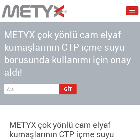
Ana Sayfa
METYX çok yönlü cam elyaf
Kurumsal
kumaşlarının CTP içme suyu
Ürünler
borusunda kullanımı için onay
Servisler
aldı!
Sektörler
Etkinlik/Eğitim
GIT
İletişim
Türkçe
METYX çok yönlü cam elyaf
kumaşlarının CTP içme suyu