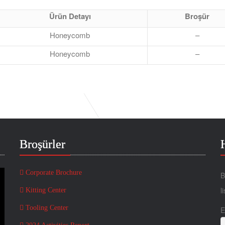
Ürün Detayı
Broşür
Honeycomb
–
Honeycomb
–
Broşürler
Corporate Brochure
B
l
Kitting Center
Tooling Center
E