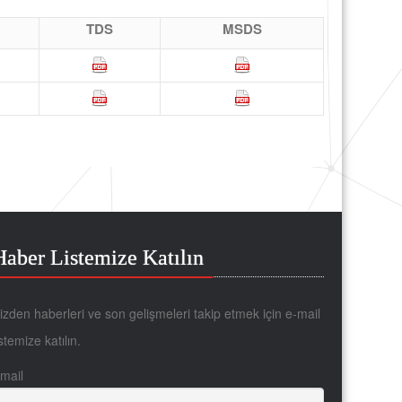
TDS
MSDS
Haber Listemize Katılın
izden haberleri ve son gelişmeleri takip etmek için e-mail
istemize katılın.
mail