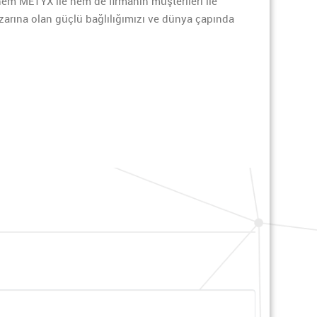
 hem METYX ile hem de firmanın müşterileri ile
arına olan güçlü bağlılığımızı ve dünya çapında