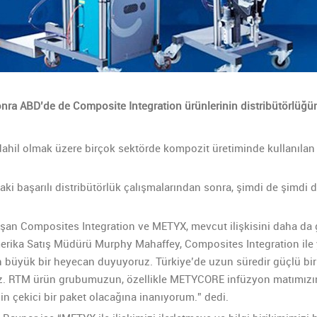
nra ABD’de de Composite Integration ürünlerinin distribütörlüğün
 dahil olmak üzere birçok sektörde kompozit üretiminde kullanılan 
daki başarılı distribütörlük çalışmalarından sonra, şimdi de şimdi
çalışan Composites Integration ve METYX, mevcut ilişkisini daha d
ika Satış Müdürü Murphy Mahaffey, Composites Integration ile ya
 büyük bir heyecan duyuyoruz. Türkiye’de uzun süredir güçlü bir 
acağız. RTM ürün grubumuzun, özellikle METYCORE infüzyon matımızı
in çekici bir paket olacağına inanıyorum.” dedi.