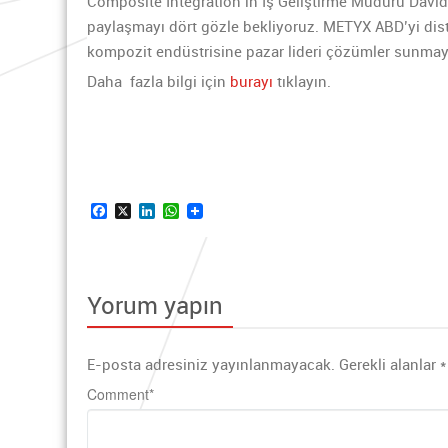
Composite Integration’ın İş Geliştirme Müdürü David R
paylaşmayı dört gözle bekliyoruz. METYX ABD’yi dis
kompozit endüstrisine pazar lideri çözümler sunmaya d
Daha fazla bilgi için
burayı
tıklayın.
Facebook
X
LinkedIn
WhatsApp
Yorum yapın
E-posta adresiniz yayınlanmayacak.
Gerekli alanlar
*
Comment
*