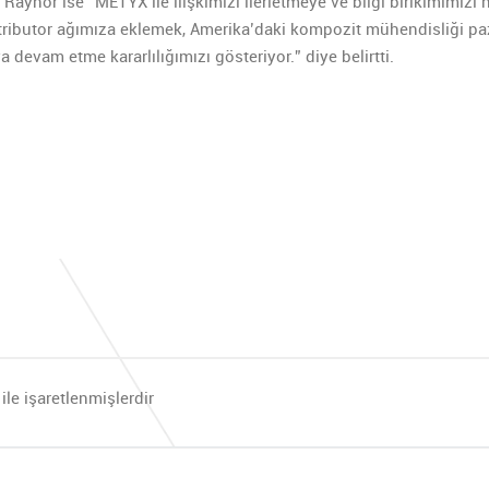
aynor ise “METYX ile ilişkimizi ilerletmeye ve bilgi birikimimizi
tributor ağımıza eklemek, Amerika’daki kompozit mühendisliği paz
evam etme kararlılığımızı gösteriyor.” diye belirtti.
ile işaretlenmişlerdir