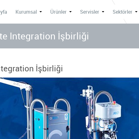
yfa
Kurumsal
Ürünler
Servisler
Sektörler
Integration İşbirliği
gration İşbirliği